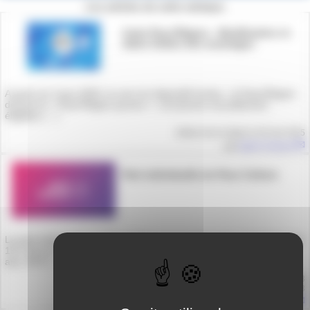
Les articles de cette rubrique
Carte Pass’Région - Modification et
dates limites des avantages
A partir du 3 juin 2025, le nom du dispositif évolue : le Pass’Région
devient le « Pass’Région jeunes ». Les jeunes nouvellement
éligibles (…)
Article mis en ligne le
26 mai 2025
par
Agnès Granjon
Part individuelle du Pass Culture
La part individuelle du Pass Culture est ouverte à tous les jeunes de
15 à 18 ans, qui bénéficient d’un budget individuel de (20 € à 15
ans, 30 € (…)
Article mis en ligne le
13 mai 2023
dernière modification le 15 mai 2023
par
Agnès Granjon