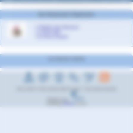
Nos Restaurants d’Application
L’Atelier des Saveurs
Le Petit Self
Le Point Chaud
Les derniers articles
2012-2026 © Cité scolaire Albert Camus - Tous droits réservés
Réalisé sous
Habillage
ESCAL
5.5.22