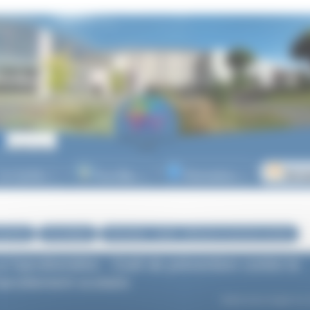
es lycées
Post-Bac
Orientation
Vie l
▼
▼
▼
lycéenne
Vie pratique
Prévention - Santé - Infirmerie et services sociaux
e harcèlomètre - Outil de prévention contre le
arcèlement scolaire
Article mis en ligne le
1