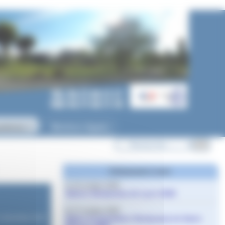
ycéenne
Mentions légales
▼
Evènements à venir
le 10 octobre 2026
Salons Studyrama de Lyon 2026
le 17 octobre 2026
Salon d’orientation Studyrama de Saint-
1 décembre 2023