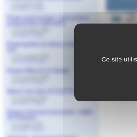
le 19 janvier 2026
par
Agnès Granjon
Projet santé mentale - Interventions
programmées 2025-2026
le 15 décembre 2025
par
Agnès Granjon
Projet gestion du stress et Espace
Zen
le 25 novembre 2025
Ce site util
par
Gwenaël Daval
Espace Mineurs en danger
le 21 novembre 2025
par
Agnès Granjon
Maison des ados de Saint-Etienne
le 5 novembre 2025
par
Agnès Granjon
Espace d’écoute et de parole - Vallée
de l’Ondaine
le 2 octobre 2025
par
Agnès Granjon