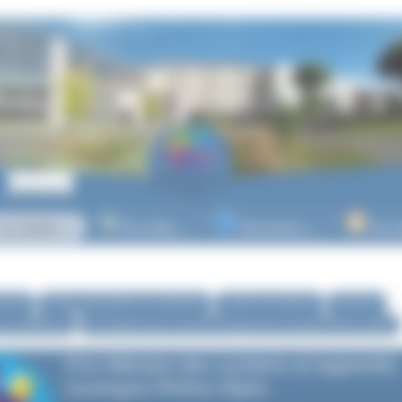
es lycées
Post-Bac
Orientation
Vie l
▼
▼
▼
ycées
Actions éducatives et culturelles
Lycées de lecteurs
Archives
prix littéraires
Prix littéraire des Lycéens et Apprentis Auvergne-Rhône-Alpes
Prix littéraire des Lycéens et Apprentis
Auvergne-Rhône-Alpes