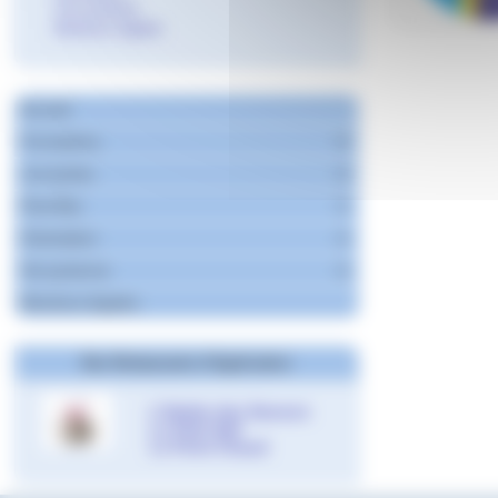
Vie lycéenne
Mentions légales
Accueil
Formations
Les lycées
Post-Bac
Orientation
Vie lycéenne
Mentions légales
Nos Restaurants d’Application
L’Atelier des Saveurs
Le Petit Self
Le Point Chaud