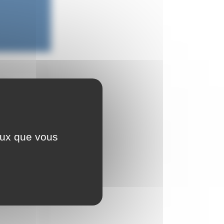
 De
téraire
ent 11 articles
ceux que vous
 De
téraire
ient 8 articles