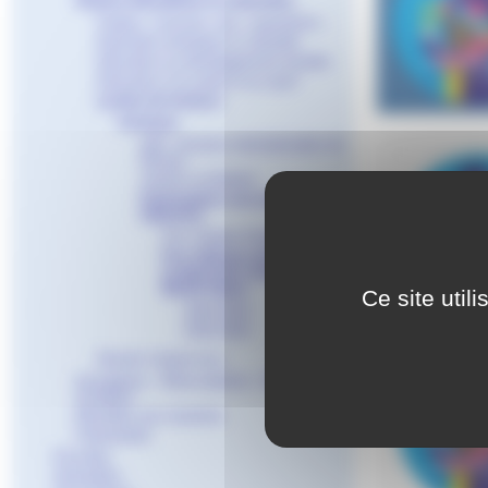
Actions éducatives et culturelles
Projets, concours, prix, expositions...
Education artistique et culturelle
Education au développement durable
Education à la santé et au sport
Lycées de lecteurs
Archives
AIR - Assises internationales du
Roman
Jeunes en librairie
Participation aux prix
littéraires
Prix Charles Exbrayat 2023
Prix littéraire des Lycéens
et Apprentis Auvergne-
Rhône-Alpes
Ce site util
2018-2019
2019-2020
Devenir citoyen·ne·s
Inscriptions - Réinscriptions - Manuels
Scolaires
Résultats aux examens
Partenariats
Post-Bac
Orientation