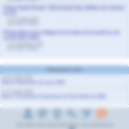
Prépa Santé Social - Découverte des métiers du secteur
social
le 21 octobre 2021
par
Solène Volland
Préparation pour intégrer les écoles de la santé ou du
social 2021-2022
le 10 septembre 2021
par
Solène Volland
Evènements à venir
le 10 octobre 2026
Salons Studyrama de Lyon 2026
le 17 octobre 2026
Salon d’orientation Studyrama de Saint-Etienne 2026
2012-2026 © Cité scolaire Albert Camus - Tous droits réservés