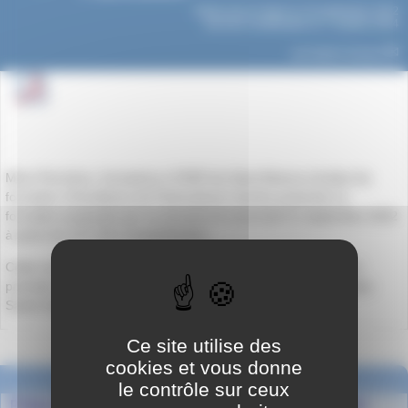
Article mis en ligne le
19 septembre 2022
dernière modification le 7 octobre 2024
par
Agnès Granjon
Mme Perrichon, formatrice à l’IFAP de Saint-Etienne (Institut de
formation d’Auxiliaires de Puériculture) viendra présenter la
formation proposée par sa structure le mercredi 21 septembre 2022
à partir de 13 h 30 à l’amphithéâtre.
Cette rencontre, destinée à tous les lycéens intéressée, est la
première organisée par Mme Volland dans le cadre de la Prépa
Santé Social.
Ce site utilise des
cookies et vous donne
Dans la même rubrique
le contrôle sur ceux
Prépa Santé Social - Achat d’un kit de vieillissement