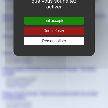
que vous souhaitez
le 19 juin 2023
activer
par
Solène Volland
Etudes de médecine - Présentation de la formation et du
tutorat
Tout accepter
le 21 février 2023
par
Solène Volland
Tout refuser
Présentation des études de médecine
Personnaliser
le 2 février 2023
par
Agnès Granjon
Visite de l’IFSI du CHU de Saint-Etienne
le 23 janvier 2023
par
Solène Volland
Présentation IFSI-IFAS de la Croix Rouge - Un bilan
positif
le 30 septembre 2022
par
Agnès Granjon
,
Solène Volland
Prépa Santé Social - Aide à la construction du projet
d’orientation
le 27 janvier 2022
par
Agnès Granjon