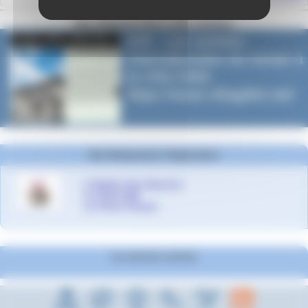
Site référencé dans cette rubrique
AIR - Les assises
internationales du roman à
la Villa Gillet
https://www.villagillet.net/
Nos Restaurants d’Application
L’Atelier des Saveurs
Le Petit Self
Le Point Chaud
Les derniers articles