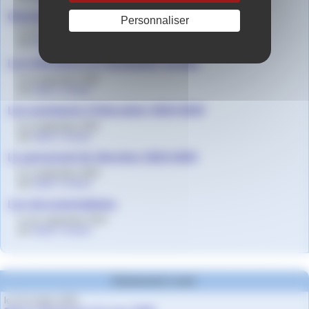
Orientation - Les psychologues EN
Personnaliser
le 10 septembre 2024
par
Agnès Granjon
Les infirmières et l’assistante sociale
le 9 septembre 2024
par
Agnès Granjon
Les assistants d’éducation 2024-2025
le 2 septembre 2024
par
Agnès Granjon
Le personnel de direction 2024-2025
le 2 septembre 2024
par
Agnès Granjon
Les documentalistes
le 1er septembre 2014
par
Agnès Granjon
Evènements à venir
le 10 octobre 2026