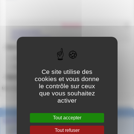
Sommaire
Secrétariat élèves
Secrétariat du proviseur
Secrétariat élèves :
Au LP : Mmes Gimenez et Franchini
Au LGT : Mmes Roson et Vignon-Boudarel
Ce site utilise des
Secrétariat du proviseur :
cookies et vous donne
le contrôle sur ceux
Mme Souchière
que vous souhaitez
activer
Dans la même rubrique
Tout accepter
Les Conseillers Principaux d’Education
le 10 septembre 2024
Tout refuser
par
Agnès Granjon