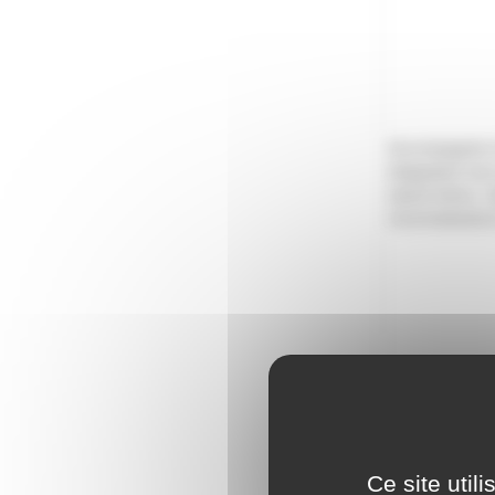
Accompagnés d’u
dirigeaient ver
stand mémo, l’a
reconnaissance 
Ce site util