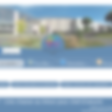
es lycées
Post-Bac
Orientation
Vie l
▼
▼
▼
ycées
Actions éducatives et culturelles
Projets, concours, prix, expositions...
- Une chasse au trésor pour chef-d’oeuvre
Article mis en li
dernière modification 