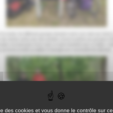
n pirate, les différents groupes devaient suivre une carte aux trésors
s des stands variés avec des activités comme la pêche aux groupes d’al
telier reconstruction d’une carte, le stand dextérité avec un ballon, l’ate
de forme et enfin un atelier à l’aveugle pour reconnaître les aliments.
ise des cookies et vous donne le contrôle sur 