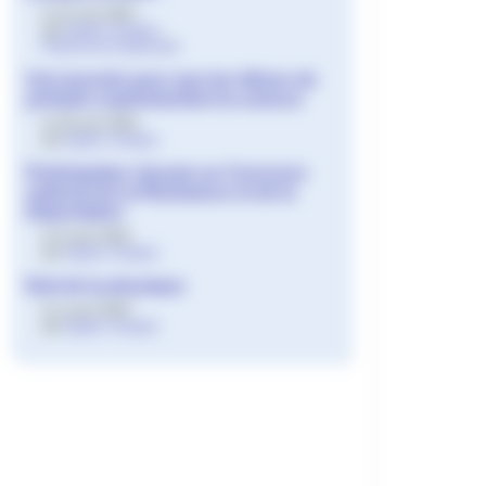
le 22 mai 2024
par
Agnès Granjon
,
Fatima Ait-Ouahmane
Une journée pour que les élèves de
primaire expérimentent la science
le 29 avril 2024
par
Agnès Granjon
Participation réussie au Concours
national de la Résistance et de la
Déportation
le 9 avril 2024
par
Agnès Granjon
Nuit de la physique
le 4 avril 2024
par
Agnès Granjon