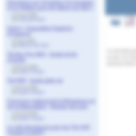
Ouverture sur l’art grâce à la musique
et au théâtre pour les élèves de 2de 2
le 11 juin 2024
par
Gwenaël Daval
2nde 2 - Exposition Espèces
d’espaces
le 5 juin 2024
par
Martine Dal Zotto
La seconde par
Tle Bac Pro HPS - Sortie de fin
au parc du Cha
d’année
primaire Emile 
le 30 mai 2024
par
Agnès Granjon
Tle PSR - Sortie plein air
le 30 mai 2024
par
Agnès Granjon
Concours national de la Résistance et
de la Déportation - Remise des prix
le 23 mai 2024
par
Agnès Granjon
La cité phocéenne pour les Tle CAP
Cuisine et HCR !