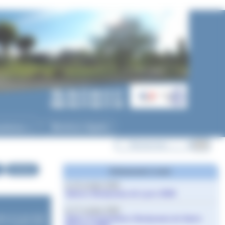
ycéenne
Mentions légales
▼
Archives
Evènements à venir
le 10 octobre 2026
Salons Studyrama de Lyon 2026
le 17 octobre 2026
gne le
6 mai 2024
Salon d’orientation Studyrama de Saint-
le 3 octobre 2024