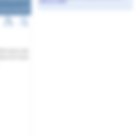
Etienne 2026
aurence Royer
2024 après-midi
èves de l’école