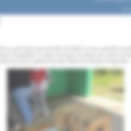
par
L
tie du chef d’œuvre des 1ère Bac Pro ASSP a eu lieu vendredi 3 mai 
mbon-Feugerolles. La classe a proposé une chasse aux trésors aux él
Zola ainsi qu’aux résidents du foyer l’Olivier du Chambon Feugerolles.