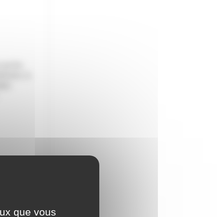
 qui les
iments, le
lier
ceux que vous