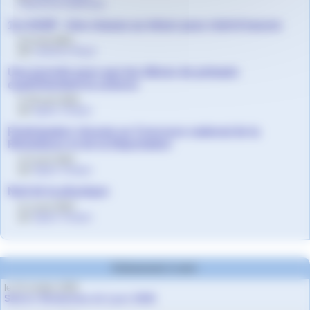
Fatima Ait-Ouahmane
1re ASSP - Une chasse au trésor pour chef-d’oeuvre
le 6 mai 2024
par
Laurence Royer
Une journée pour que les élèves de primaire
expérimentent la science
le 29 avril 2024
par
Agnès Granjon
Participation réussie au Concours national de la
Résistance et de la Déportation
le 9 avril 2024
par
Agnès Granjon
Nuit de la physique
le 4 avril 2024
par
Agnès Granjon
Evènements à venir
le 10 octobre 2026
Salons Studyrama de Lyon 2026