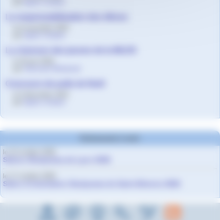
par
Agnès Granjon
La responsabilisation des élèves
le 8 novembre 2024
par
Agnès Granjon
La chanson des jeunes de la MLDS
le 25 juin 2024
par
Oemmart Mohamed
Concours de pulls de Noël
le 8 décembre 2022
par
Agnès Granjon
Evènements à venir
le 10 octobre 2026
Salons Studyrama de Lyon 2026
le 17 octobre 2026
Salon d’orientation Studyrama de Saint-Etienne 2026