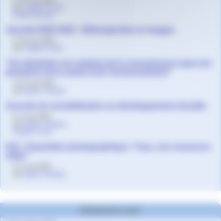
par
Virginie Fuvel
,
Valérie Aimard
Journée EDD 2023 - Rétrospective en images
le 24 mai 2023
par
Virginie Fuvel
"On déshérite nos enfants de la connaissance dans les
domaines de la santé et de l’environnement"
le 15 mai 2023
par
Agnès Granjon
Journée de sensibilisation au développement durable
le 3 mai 2023
par
Agnès Granjon
,
Virginie Fuvel
CDI - Exposition photographique "l’eau, une ressource
vitale"
le 3 mai 2023
par
Agnès Granjon
Evènements à venir