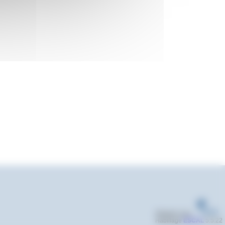
Réalisé sous
Habillage
ESCAL
5.5.22