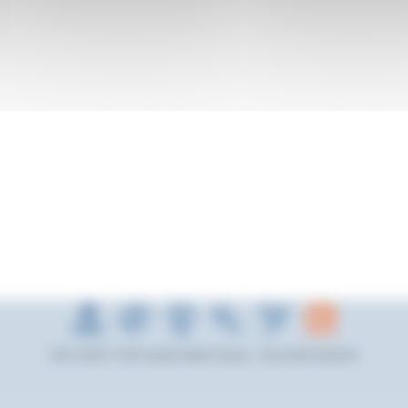
2012-2026 © Cité scolaire Albert Camus - Tous droits réservés