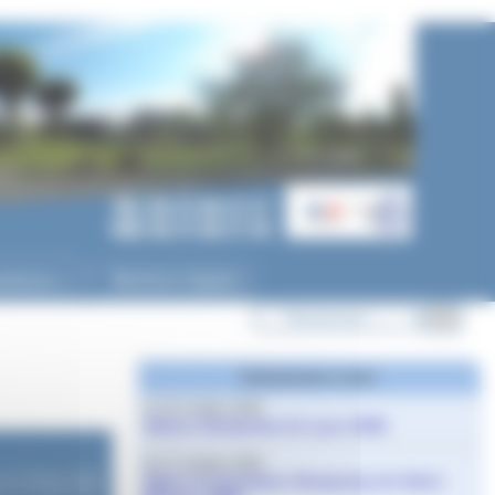
ycéenne
Mentions légales
▼
Evènements à venir
le 10 octobre 2026
Salons Studyrama de Lyon 2026
le 17 octobre 2026
le
21 février 2025
Salon d’orientation Studyrama de Saint-
n le 14 mars 2025