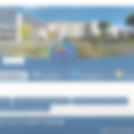
es lycées
Post-Bac
Orientation
Vie l
▼
▼
▼
ycées
Actions éducatives et culturelles
Education à la santé et au sport
évention et de sensibilisation
on sur la santé mentale
Article mis en ligne 
dernière modificatio