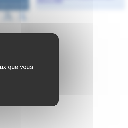
Etienne 2026
Agnès Granjon
t, ce lundi 22
ar M. Monfort.
ceux que vous