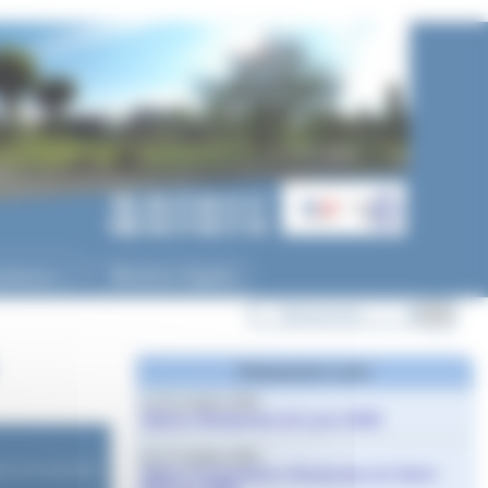
ycéenne
Mentions légales
▼
Evènements à venir
le 10 octobre 2026
Salons Studyrama de Lyon 2026
le 17 octobre 2026
ne le
22 mai 2023
Salon d’orientation Studyrama de Saint-