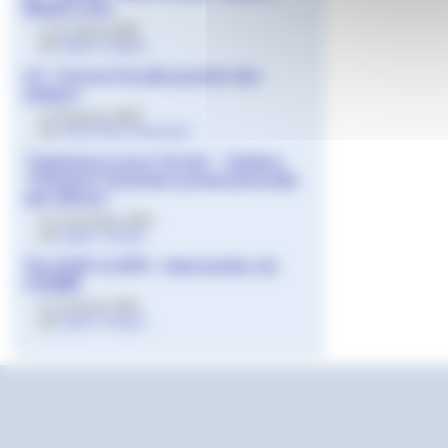
Medef Loire
le 21 février 2025
par
Agnès Granjon
LP - Forum A la découverte des
métiers
le 20 janvier 2025
par
Sonia Klein Kharchouf
"Ingénieurs pour l’école" - Ateliers
"Soutenir l’insertion professionnelle
des élèves"
le 4 novembre 2024
par
Agnès Granjon
Tle ASSP et HPS - Intervention de
l’ADMR
le 12 février 2024
par
Agnès Granjon