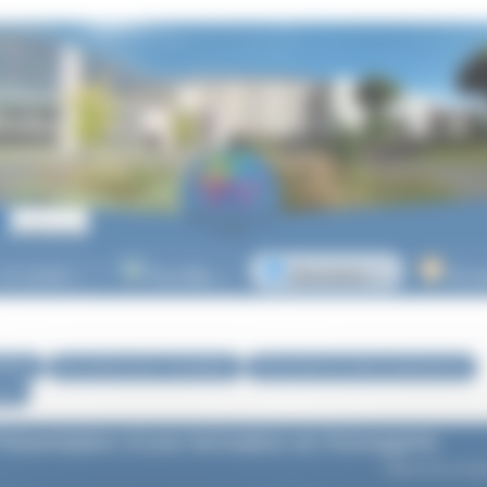
es lycées
Post-Bac
Orientation
Vie l
▼
▼
▼
tation
Nos actions pour l’orientation
Découverte du milieu professionnel
nnel
résentation d’une formation en fromagerie
Article mis en lig