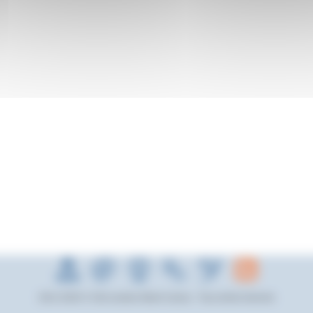
2012-2026 © Cité scolaire Albert Camus - Tous droits réservés