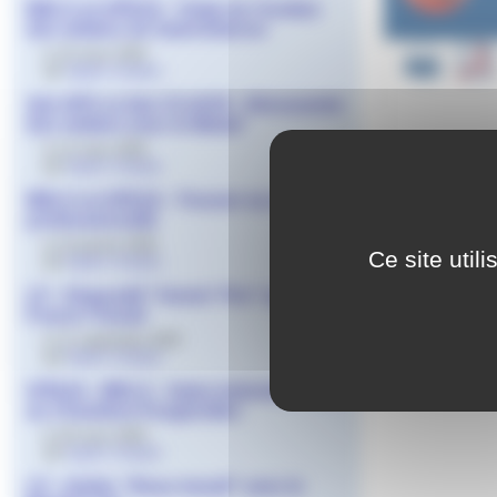
MDLS et UPE2A - Visite de l’institut
des métiers de Saint-Etienne
le 19 mars 2026
par
Agnès Granjon
2de HPS et 2de CS-HCR - Découverte
des métiers avec le Medef
le 12 mars 2026
par
Agnès Granjon
A l’initiative 
mai 2023 à 14 
MDLS et UPE2A - Trouver sa voie
professionnelle
le 15 janvier 2026
Ce site util
par
Agnès Granjon
LP - Dispositif "Avenir’ Pro" avec
France Travail
le 11 septembre 2025
par
Agnès Granjon
UPE2A - MDLS - Salon Industrie - BTP
au Chambon-Feugerolles
le 28 mars 2025
par
Agnès Granjon
LP - Atelier "Beau travail" avec le