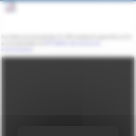
Les élèves de terminale Bac Pro HPS assisteront aujourd’hui à 13 h
à une présentation du
BTS Métiers des services de
l’environnement.
.