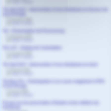
par
Agnès Granjon
Tle Spé HLP - Intervention d’une étudiante en licence de
psychologie
le 26 janvier 2026
par
Agnès Granjon
Tle - Présentation de Parcoursup
le 19 janvier 2026
par
Agnès Granjon
Tle LGT - Dating de l’orientation
le 11 janvier 2026
par
Agnès Granjon
Tle Spé HLP - Intervention d’une étudiante en droit
le 9 janvier 2026
par
Agnès Granjon
Tle Bac Pro - Participation à un cours magistral à l’IFSI
Croix-Rouge
le 1er juin 2025
par
Agnès Granjon
Forum sur les poursuites d’études et les métiers du
handicap