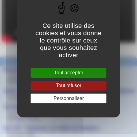
Ce site utilise des
cookies et vous donne
le contrôle sur ceux
que vous souhaitez
activer
Dans la même rubrique
Présentation de l’EN3S
Tout accepter
le 26 mai 2026
par
Agnès Granjon
Tout refuser
1ères - Forum de l’enseignement supérieur de St Etienne
le 19 mars 2026
Personnaliser
Tle STMG - Présentation du BTS SAM
le 13 mars 2026
par
Agnès Granjon
1re LGT - Sciences, un métier de femmes !
le 9 mars 2026