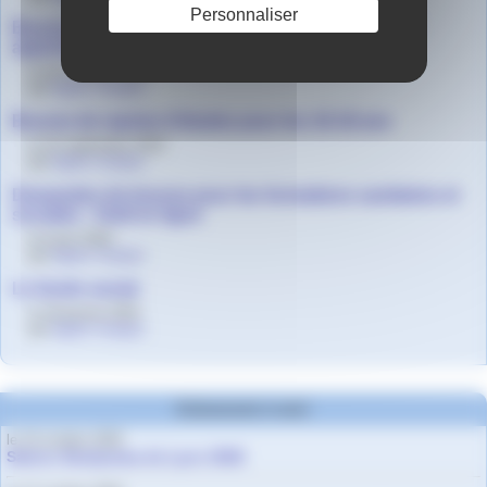
Personnaliser
Bourse Région Mobilité Internationale Lycéens et
apprentis
le 1er octobre 2019
par
Agnès Granjon
Bourse de reprise d’études pour les 16-18 ans
le 15 septembre 2019
par
Agnès Granjon
Demandes de bourse pour les formations sanitaires et
sociales - Outil en ligne
le 6 juin 2019
par
Agnès Granjon
Le fonds social
le 18 janvier 2019
par
Agnès Granjon
Evènements à venir
le 10 octobre 2026
Salons Studyrama de Lyon 2026