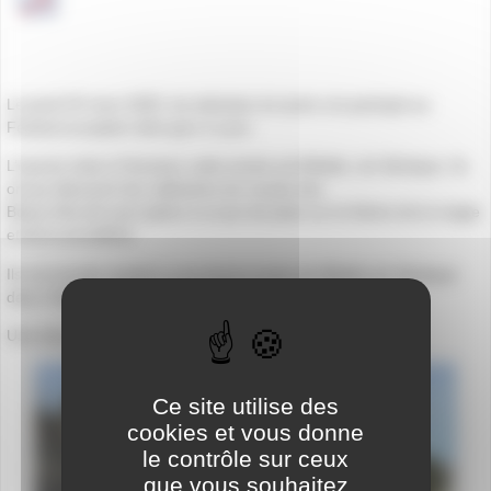
Le jeudi 20 mars 2025, les latinistes du lycée ont participé au
Festival européen latin-grec à Lyon.
L’oeuvre mise à l’honneur cette année est Médée, de Sénèque. Ils
ont pu découvrir les collections du musée des
Beaux Arts de Lyon grâce à un jeu de piste sur le thème de la magie
et de la sorcellerie.
Ils ont ensuite assisté à une lecture jouée de Médée de Sénèque
dans l’Odéon antique de Fourvière.
Une très belle journée, riche en découvertes !
Ce site utilise des
cookies et vous donne
le contrôle sur ceux
que vous souhaitez