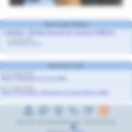
Dans la même rubrique
Latinistes - Remise des prix du concours ARELAL
le 12 juin 2025
par
Blandine Valfort
Evènements à venir
le 10 octobre 2026
Salons Studyrama de Lyon 2026
le 17 octobre 2026
Salon d’orientation Studyrama de Saint-Etienne 2026
2012-2026 © Cité scolaire Albert Camus - Tous droits réservés