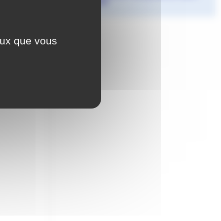
Etienne 2026
Agnès Granjon
ceux que vous
s"proposées par