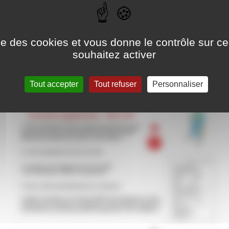
par
ise des cookies et vous donne le contrôle sur 
souhaitez activer
es élèves de seconde sont invités à participer aux "Lectures gagnante
Tout accepter
Tout refuser
Personnaliser
stes et les professeures de Français, selon les principes suivants :