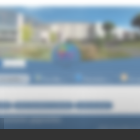
es lycées
Post-Bac
Orientation
Vie l
▼
▼
▼
ycées
Actions éducatives et culturelles
Lycées de lecteurs
 Lectures gagnantes
Article mis en ligne le
10
dernière modification le 