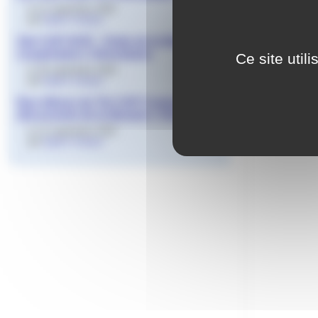
le 11 septembre 2025
par
Agnès Granjon
2de CAP HCR - Visite de la librairie
coopérative L’Hirondaine
Ce site util
le 18 septembre 2024
par
Agnès Granjon
Au LGT, tous l
Nos élèves de Tle CAP Cuisine à la
découverte de la librairie L’Hirondaine
les documentali
le 12 septembre 2024
par
Agnès Granjon