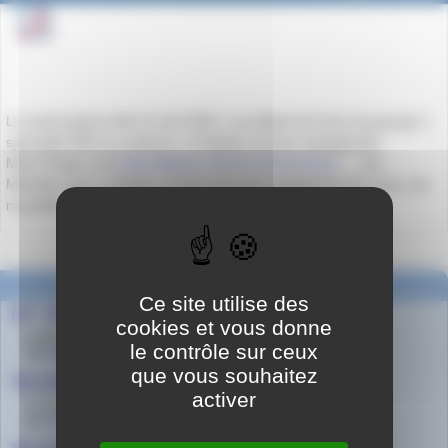
Le mardi après-midi 12 avril 2022, Les élèves de 1ère du groupe 2
spécialité SES se rendront, à l’initiative de leur enseignante
Mme Férigo, à la
Saint-Etienne School of Economics
, rue
Michelet, pour y étudier, en lien avec leur programme de cours, les
nouvelles formes monétaires.
Dans la même rubrique
Ce site utilise des
LP - Visite du SIRHA de Lyon
cookies et vous donne
le 20 janvier 2025
le contrôle sur ceux
par
Agnès Granjon
que vous souhaitez
Tle CAP Cuisine et HCR - Sortie à Rochetaillée
activer
le 2 juin 2022
par
Fatima Ait-Ouahmane