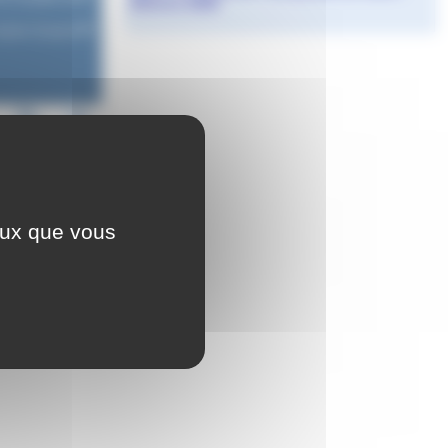
Etienne 2026
Agnès Granjon
au grand public
ceux que vous
es, encadrés par
e et sport" à