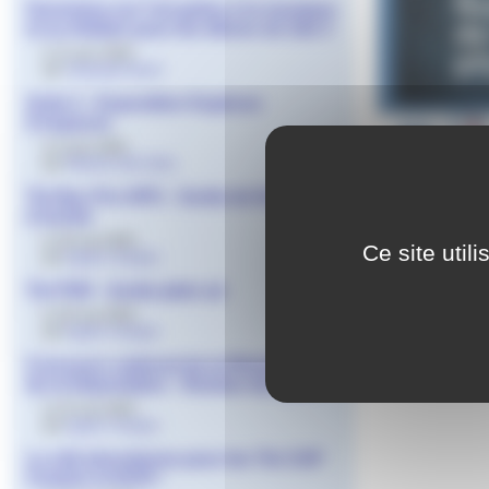
Ouverture sur l’art grâce à la musique
et au théâtre pour les élèves de 2de 2
le 11 juin 2024
par
Gwenaël Daval
2nde 2 - Exposition Espèces
d’espaces
le 5 juin 2024
par
Martine Dal Zotto
Tle Bac Pro HPS - Sortie de fin
d’année
le 30 mai 2024
Dans le cadre d
Ce site util
par
Agnès Granjon
et aux scolaire
M. Gayton, assi
Tle PSR - Sortie plein air
l’amphithéâtre 
le 30 mai 2024
par
Agnès Granjon
Concours national de la Résistance et
de la Déportation - Remise des prix
le 23 mai 2024
par
Agnès Granjon
La cité phocéenne pour les Tle CAP
Cuisine et HCR !