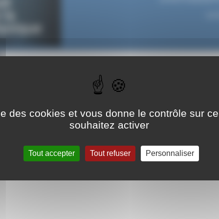
par
e ll’opération “
Nuit de la Physique
”, grande soirée festive destinée 
ise des cookies et vous donne le contrôle sur 
s qui se tiendra ce mardi 2 avril 2024, une vingtaine d’élèves volontair
souhaitez activer
steront à partir de 19 h 30 à une visioconférence sur le thème "Physiqu
du lycée.
Tout accepter
Tout refuser
Personnaliser