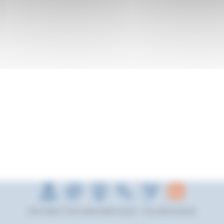
2012-2026 © Cité scolaire Albert Camus - Tous droits réservés