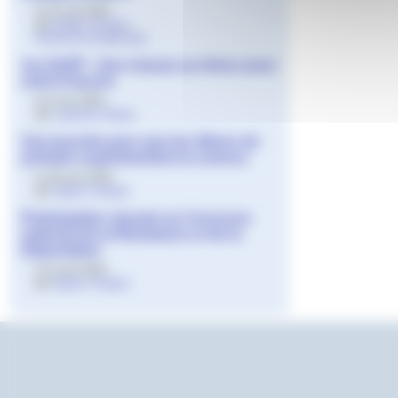
le 22 mai 2024
par
Agnès Granjon
,
Fatima Ait-Ouahmane
1re ASSP - Une chasse au trésor pour
chef-d’oeuvre
le 6 mai 2024
par
Laurence Royer
Une journée pour que les élèves de
primaire expérimentent la science
le 29 avril 2024
par
Agnès Granjon
Participation réussie au Concours
national de la Résistance et de la
Déportation
le 9 avril 2024
par
Agnès Granjon