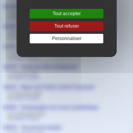
Basket - Une belle journée UNSS excellence
le 28 novembre 2025
Tout accepter
par
Agnès Granjon
Tout refuser
UNSS - L’équipe de Cross championne de la Loire
le 21 novembre 2025
par
Gwenaël Daval
Personnaliser
UNSS - "Prends ton vélo"
le 2 juin 2025
par
Agnès Granjon
UNSS - Sortie de ski à Chalmazel
le 16 janvier 2025
par
Agnès Granjon
UNSS - Match de ProB à Saint-Chamond
le 6 décembre 2023
par
Agnès Granjon
UNSS - Participation au cross académique
le 1er décembre 2023
par
Agnès Granjon
UNSS - Tournoi de basket