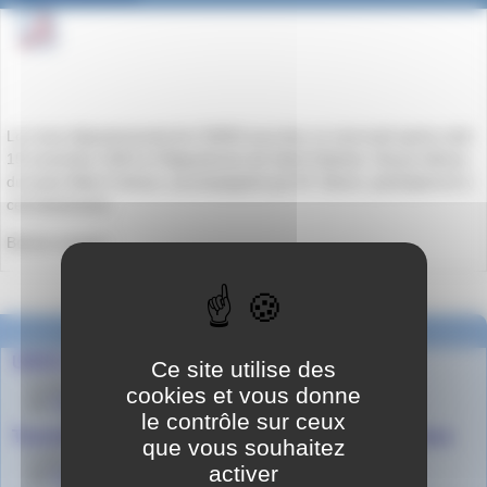
Le cross départemental de l’UNSS aura lieu ce mercredi après-midi
15 novembre 2023 à l’Hippodrome de Saint-Galmier. Douze élèves
du lycée Albert Camus, accompagnés par M. Simon, participeront à
cet événement.
Bonne course !
Dans la même rubrique
UNSS LGT - Séjour aux Révotes
Ce site utilise des
le 1er juin 2026
cookies et vous donne
par
Agnès Granjon
le contrôle sur ceux
Tournois de Handball et de Badminton ouverts à tous
que vous souhaitez
le 28 novembre 2025
activer
par
Agnès Granjon