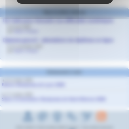
Dans la même rubrique
De l’aide pour résoudre vos difficultés numériques
le 8 avril 2020
par
Agnès Granjon
Diplome.gouv.fr : attestations de diplômes en ligne
le 21 novembre 2019
par
Agnès Granjon
Evènements à venir
le 10 octobre 2026
Salons Studyrama de Lyon 2026
le 17 octobre 2026
Salon d’orientation Studyrama de Saint-Etienne 2026
2012-2026 © Cité scolaire Albert Camus - Tous droits réservés