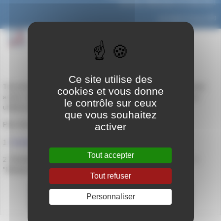
dernière modification le 9 août 2021
par
Agnès Granjon
Ce site utilise des
Tous les élèves du lycée général et technologique ont désormais
cookies et vous donne
accès, via l’ENT, à la version numérique des manuels scolaires
le contrôle sur ceux
utilisés en classe.
que vous souhaitez
Pour les consulter :
activer
1.
Connecter vous à l’ENT
Tout accepter
2. Rendez-vous dans la rubriques "Ressources Numériques"->
"Médiacentre"
Tout refuser
Personnaliser