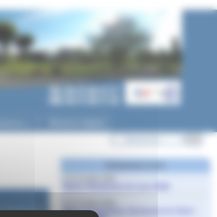
ycéenne
Mentions légales
▼
Evènements à venir
le 10 octobre 2026
Salons Studyrama de Lyon 2026
le 17 octobre 2026
le
19 janvier 2026
Salon d’orientation Studyrama de Saint-
on le 6 mars 2026