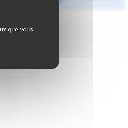
Etienne 2026
Agnès Granjon
ceux que vous
èves de 2de
ès
le jeudi