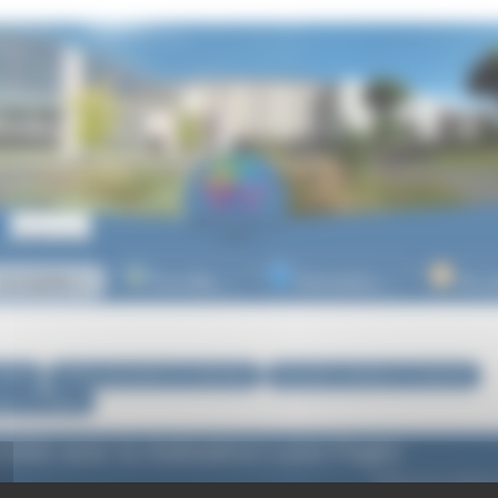
es lycées
Post-Bac
Orientation
Vie l
▼
▼
▼
ycées
Actions éducatives et culturelles
Education artistique et culturelle
ma / à l’Opéra
ontre avec la réalisatrice Lucie Pagès
Article mis en ligne 
dernière modificati