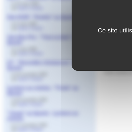
le 19 mars 2026
par
Agnès Granjon
2de ASSP- "Perdrix" au Quarto
le 6 mars 2026
par
Agnès Granjon
Ce site util
1ère Bac Pro - "Tout va bien" au
Quarto
le 2 mars 2026
A l’initiative
par
Agnès Granjon
CAP Cuisine, 2
matin 26 févrie
LP - "Nouvelles résistances" au
Quarto
Cette activité 
le 30 novembre 2025
par
Agnès Granjon
Lycéens au cinéma - "Freda" au
Quarto
le 30 novembre 2025
par
Agnès Granjon
"Josep" au Quarto - Lycéens au
cinéma
le 17 novembre 2025
par
Agnès Granjon