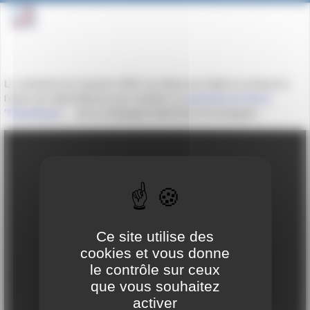
Le vendredi soir 9 janvier 2026, les élèves de 2de6 se rendront à
l’opéra de Saint-Etienne pour assister au
spectacle de danse
"Magnifiques"
de la compagnie Keleminis & Compagnie.
Ce site utilise des
cookies et vous donne
le contrôle sur ceux
que vous souhaitez
activer