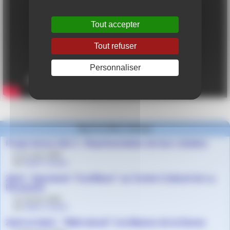
Tout accepter
Tout refuser
Personnaliser
Dans la même rubrique
Projet danse 2de 3 - Représentation de leur création
le 21 mars 2026
par
Agnès Granjon
2de3 - Spectacle "Confliture" au Centre Culturel de La
Ricamarie
le 5 février 2026
par
Agnès Granjon
2de3 et 2de2 - "Midi minuit" à la Maison de la Danse