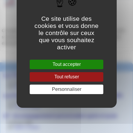
Ce site utilise des
cookies et vous donne
Ce lundi matin 9 mars 2026, des collégiens actuellement en ULIS
le contrôle sur ceux
seront accueillis au sein du LP par Mme Chevalier, qui leur fera
que vous souhaitez
découvrir la section du lycée et les plateaux techniques.
activer
Tout accepter
Dans la même rubrique
Les Tle HPS et UPEA au Mondial des Métiers
Tout refuser
le 2 décembre 2025
par
Agnès Granjon
Personnaliser
Les Psychologues de l’Education nationale (ex-COP)
le 10 septembre 2025
par
Gwenaël Daval
LP - Accompagnement personnalisé après le lycée
le 26 juin 2025
par
Agnès Granjon